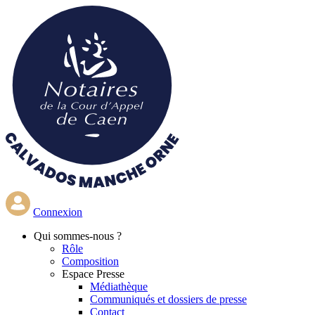
Aller
au
contenu
principal
Connexion
Qui
sommes-nous ?
Rôle
Composition
Espace Presse
Médiathèque
Communiqués et dossiers de presse
Contact