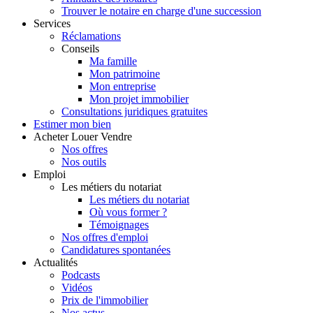
Trouver le notaire en charge d'une succession
Services
Réclamations
Conseils
Ma famille
Mon patrimoine
Mon entreprise
Mon projet immobilier
Consultations juridiques gratuites
Estimer
mon bien
Acheter
Louer
Vendre
Nos offres
Nos outils
Emploi
Les métiers du notariat
Les métiers du notariat
Où vous former ?
Témoignages
Nos offres d'emploi
Candidatures spontanées
Actualités
Podcasts
Vidéos
Prix de l'immobilier
Nos actus